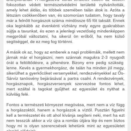
fokozottan védett természetvédelmi területté nyilvánították,
amely lehet áldás, és többek szemében talán átok is. Azóta a
létszám csökkenőben van, és szomorúan tudatom, hogy tavaly
már a felnőtt horgászok száma mindössze 65 főt taksált. Ennek
oka leginkább az évenkénti vízhiány mely egyre gyakrabban
sújtja a tavunkat, és ezen a jelenlegi vezetőség mindenképpen
megpróbál változtatni, ha sikerül ön erőből, ha nem külső
segítséggel, de ez meg fog történni.
A másik ok az, hogy az emberek a napi problémáik, mellett nem
járnak már el horgászni, nem szánnak magukra 2-3 nyugodt
órát a feltöltődésre, a pihenésre. Bizony erre pedig szükség
lenne. Kevés a gyermekhorgász, de talán ha minden jól megy,
sikerülhet a gyerkőcöket versenyekkel, rendezvényekkel az Ős-
Sárvíz tanösvény bejárásával a partra csalni. A rendezvények,
horgásznapok, horgászversenyek szervezése fontos lehet,
mert ezáltal is tagokat gyűjthet az egyesület és nyithat a
külvilág felé.
Fontos a természeti környezet megóvása, mert nem a víz függ
a horgászoktól, hanem a horgászok a víztől. Pusztán figyelni
kell a természetet és ott ahol kívánja segíteni neki, mert ha ezt
nem tesszük akkor a víz újra a romlás útjára lép és nem biztos
hogy mi is olyan szerencsések lehetünk mint az egyesületet
alapító elődeink.