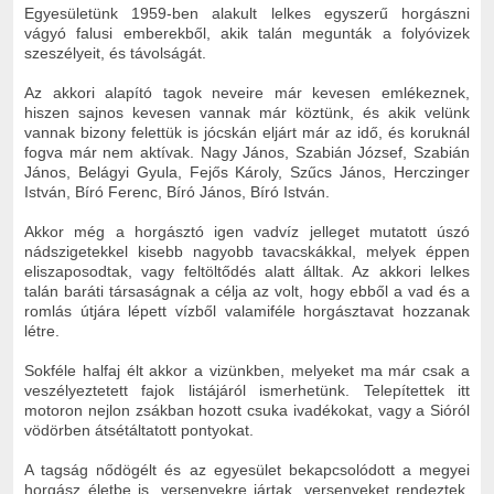
Egyesületünk 1959-ben alakult lelkes egyszerű horgászni
vágyó falusi emberekből, akik talán megunták a folyóvizek
szeszélyeit, és távolságát.
Az akkori alapító tagok neveire már kevesen emlékeznek,
hiszen sajnos kevesen vannak már köztünk, és akik velünk
vannak bizony felettük is jócskán eljárt már az idő, és koruknál
fogva már nem aktívak. Nagy János, Szabián József, Szabián
János, Belágyi Gyula, Fejős Károly, Szűcs János, Herczinger
István, Bíró Ferenc, Bíró János, Bíró István.
Akkor még a horgásztó igen vadvíz jelleget mutatott úszó
nádszigetekkel kisebb nagyobb tavacskákkal, melyek éppen
eliszaposodtak, vagy feltöltődés alatt álltak. Az akkori lelkes
talán baráti társaságnak a célja az volt, hogy ebből a vad és a
romlás útjára lépett vízből valamiféle horgásztavat hozzanak
létre.
Sokféle halfaj élt akkor a vizünkben, melyeket ma már csak a
veszélyeztetett fajok listájáról ismerhetünk. Telepítettek itt
motoron nejlon zsákban hozott csuka ivadékokat, vagy a Sióról
vödörben átsétáltatott pontyokat.
A tagság nődögélt és az egyesület bekapcsolódott a megyei
horgász életbe is, versenyekre jártak, versenyeket rendeztek.