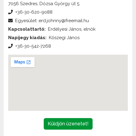
7056 Szedres, Dózsa György út 5.
+36-30-620-9088
Egyesület: erd.johnny@freemail.hu
Kapcsolattartó:
Erdélyesi János, elnök
Napijegy kiadás:
Kőszegi János
+36-30-542-7268
Küldjön üzenetet!