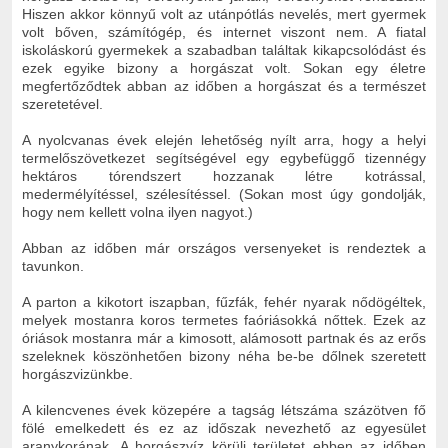
Hiszen akkor könnyű volt az utánpótlás nevelés, mert gyermek
volt bőven, számítógép, és internet viszont nem. A fiatal
iskoláskorú gyermekek a szabadban találtak kikapcsolódást és
ezek egyike bizony a horgászat volt. Sokan egy életre
megfertőződtek abban az időben a horgászat és a természet
szeretetével.
A nyolcvanas évek elején lehetőség nyílt arra, hogy a helyi
termelőszövetkezet segítségével egy egybefüggő tizennégy
hektáros tórendszert hozzanak létre kotrással,
medermélyítéssel, szélesítéssel. (Sokan most úgy gondolják,
hogy nem kellett volna ilyen nagyot.)
Abban az időben már országos versenyeket is rendeztek a
tavunkon.
A parton a kikotort iszapban, fűzfák, fehér nyarak nődögéltek,
melyek mostanra koros termetes faóriásokká nőttek. Ezek az
óriások mostanra már a kimosott, alámosott partnak és az erős
szeleknek köszönhetően bizony néha be-be dőlnek szeretett
horgászvizünkbe.
A kilencvenes évek közepére a tagság létszáma százötven fő
fölé emelkedett és ez az időszak nevezhető az egyesület
aranykorának. A horgászvíz körüli területet ebben az időben