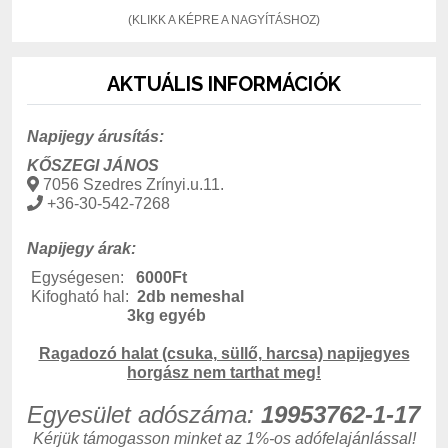
(KLIKK A KÉPRE A NAGYÍTÁSHOZ)
AKTUÁLIS INFORMÁCIÓK
Napijegy árusítás:
KŐSZEGI JÁNOS
7056 Szedres Zrínyi.u.11.
+36-30-542-7268
Napijegy árak:
Egységesen:
6000Ft
Kifogható hal:
2db nemeshal
3kg egyéb
Ragadozó halat (csuka, süllő, harcsa) napijegyes
horgász nem tarthat meg!
Egyesület adószáma:
19953762-1-17
Kérjük támogasson minket az 1%-os adófelajánlással!